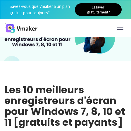
Savez-vous que Vmaker a un plan
Essayer
gratuitement?
gratuit pour toujours?
Toggl
navig
Les 10 meilleurs
enregistreurs d'écran
pour Windows 7, 8, 10 et
11 [gratuits et payants]