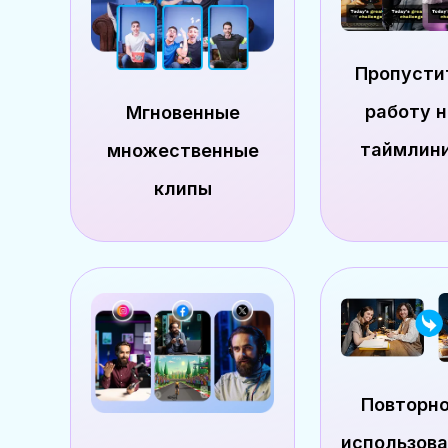
Пропусти
работу н
Мгновенные
таймлин
множественные
клипы
Повторн
использов