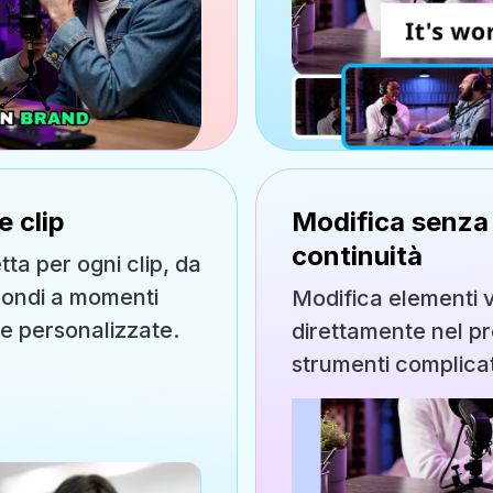
e clip
Modifica senza 
continuità
ta per ogni clip, da
condi a momenti
Modifica elementi vis
ate personalizzate.
direttamente nel pr
strumenti complicat