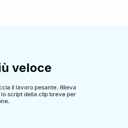
più veloce
accia il lavoro pesante. Rileva
lo script della clip breve per
one.