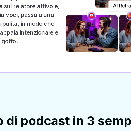
 sul relatore attivo e,
iù voci, passa a una
a pulita, in modo che
 appaia intenzionale e
 goffo.
p di podcast in 3 semp