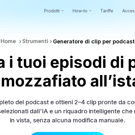
Prodotti
How-to
Tariffe
Acces
Home
Strumenti
Generatore di clip per podcast
 i tuoi episodi di 
 mozzafiato all’is
pleto del podcast e ottieni 2–4 clip pronte da con
selezionati dall’IA e un riquadro intelligente che
in vista, senza alcuna modifica manuale.