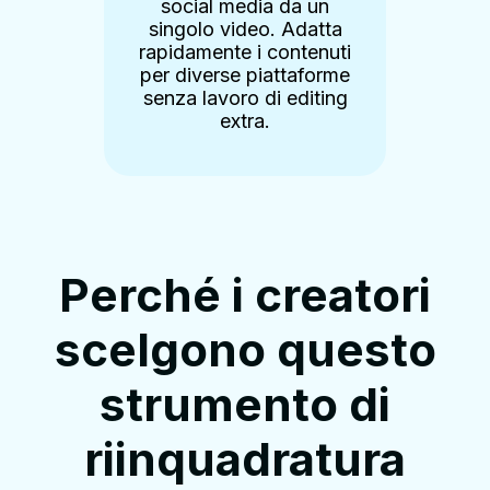
dispositivi mobili. La
a
r
riinquadratura
ti
automatica mantiene i
me
a
relatori a fuoco,
ng
rendendo i contenuti più
facili da seguire.
Perché i creatori
scelgono questo
strumento di
riinquadratura