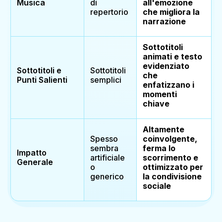
Musica
di
all'emozione
repertorio
che migliora la
narrazione
Sottotitoli
animati e testo
evidenziato
Sottotitoli e
Sottotitoli
che
Punti Salienti
semplici
enfatizzano i
momenti
chiave
Altamente
Spesso
coinvolgente,
sembra
ferma lo
Impatto
artificiale
scorrimento e
Generale
o
ottimizzato per
generico
la condivisione
sociale