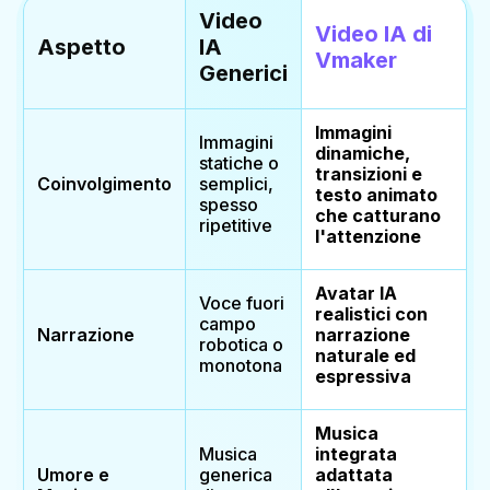
Video
Video IA di
Aspetto
IA
Vmaker
Generici
Immagini
Immagini
dinamiche,
statiche o
transizioni e
Coinvolgimento
semplici,
testo animato
spesso
che catturano
ripetitive
l'attenzione
Avatar IA
Voce fuori
realistici con
campo
Narrazione
narrazione
robotica o
naturale ed
monotona
espressiva
Musica
Musica
integrata
Umore e
generica
adattata