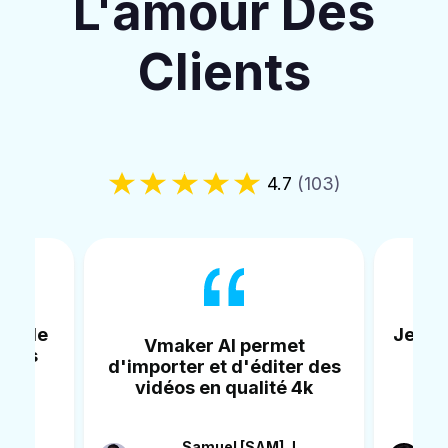
L'amour Des
Clients
4.7
(103)
Je l'utilise pour enregistrer
et
Vmake
une vidéo, l'éditer, la
er des
édi
redimensionner puis
 4k
vid
l'importer sur YouTube
J
Belal I