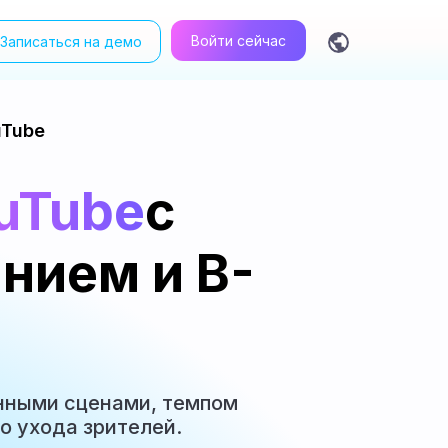
Войти сейчас
Записаться на демо
ty AI avatar videos for free in one click
uTube
uTube
с
нием и B-
нными сценами, темпом
о ухода зрителей.