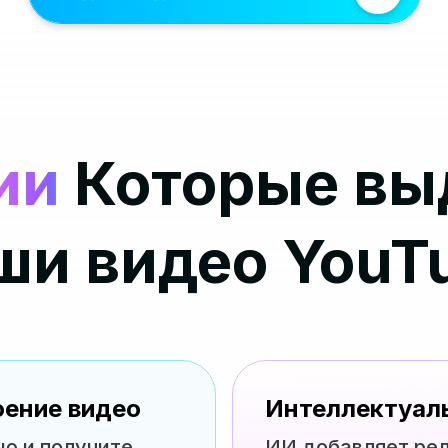
ии
Которые вы
ши видео YouT
оение видео
Интеллектуаль
ю и получите
ИИ добавляет ре