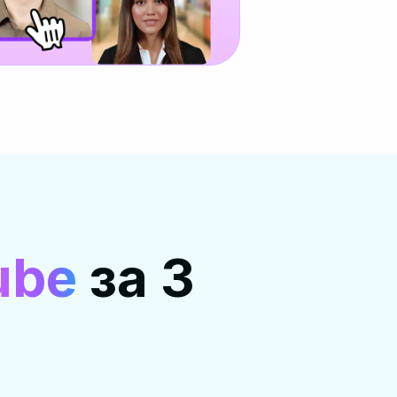
ube
за 3