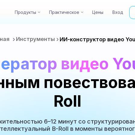
Продукты
Практическое
Цены
Вход
Create high-quali
ная
Инструменты
ИИ-конструктор видео Yo
нератор видео Yo
нным повествова
Roll
жительностью 6–12 минут со структурирова
нтеллектуальный B-Roll в моменты вероятног