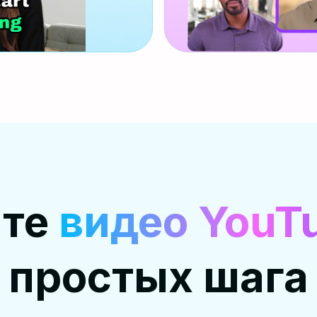
йте
видео YouT
простых шага