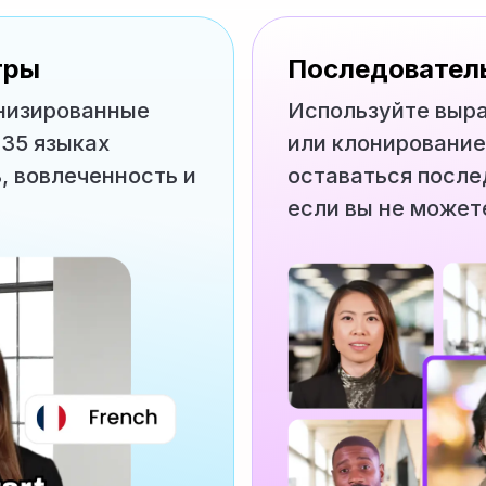
тры
Последовател
низированные
Используйте выр
 35 языках
или клонирование
 вовлеченность и
оставаться посл
если вы не может