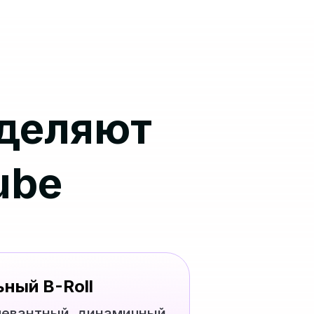
деляют
ube
ный B-Roll
левантный, динамичный