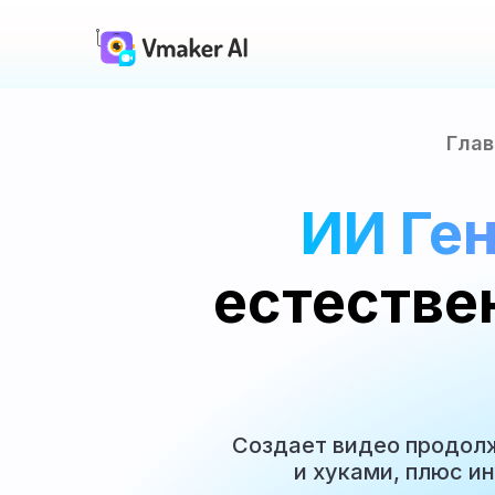
Глав
ИИ Ге
естестве
Создает видео продол
и хуками, плюс и