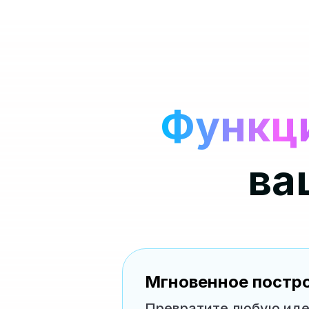
Функц
ва
Мгновенное постр
Превратите любую иде