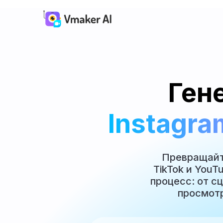
Ген
Instagra
Превращайте
TikTok и YouT
процесс: от с
просмотр