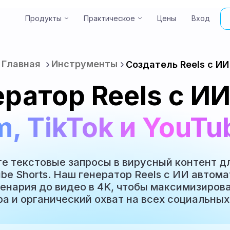
Продукты
Практическое
Цены
Вход
Create high-quali
Главная
Инструменты
Создатель Reels с ИИ
ератор Reels с ИИ
m, TikTok и YouTu
 текстовые запросы в вирусный контент дл
ube Shorts. Наш генератор Reels с ИИ автом
ценария до видео в 4K, чтобы максимизиров
а и органический охват на всех социальных