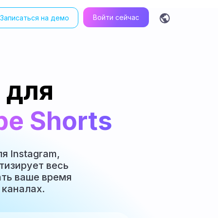
Войти сейчас
Записаться на демо
ty AI avatar videos for free in one click
 для
be Shorts
я Instagram,
атизирует весь
ать ваше время
 каналах.