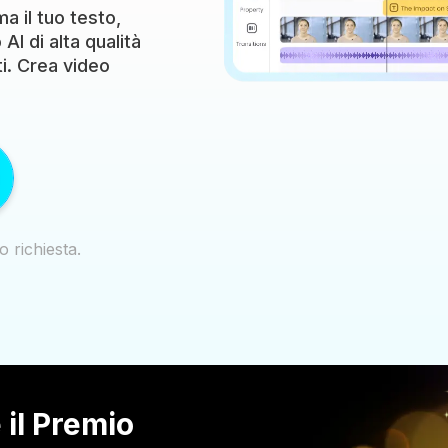
a il tuo testo,
AI di alta qualità
ti. Crea video
o richiesta.
 il Premio