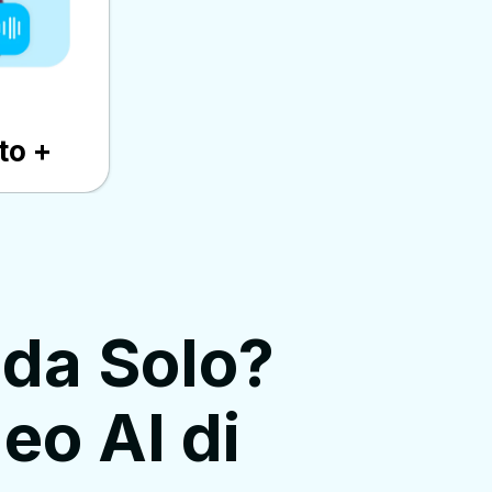
to +
 da Solo?
eo AI di