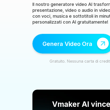
Il nostro generatore video AI trasform
presentazione, video o audio in video 
con voci, musica e sottotitoli in minu
personalizzati con AI gratuitamente!
Genera Video Ora
Gratuito. Nessuna carta di credit
Vmaker AI vince