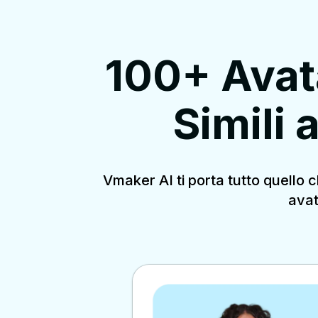
100+ Avata
Simili 
Vmaker AI ti porta tutto quello c
avat