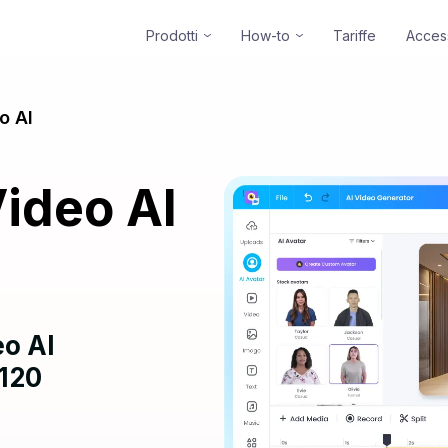
Prodotti
How-to
Tariffe
Acces
o AI
ideo AI
eo AI
 120