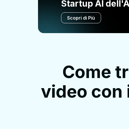
Startup AI dell'
Scopri di Più
Come tr
video con 