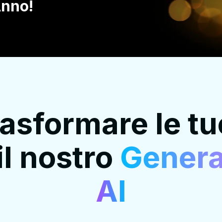
Anno!
asformare le tue
il nostro
Genera
AI