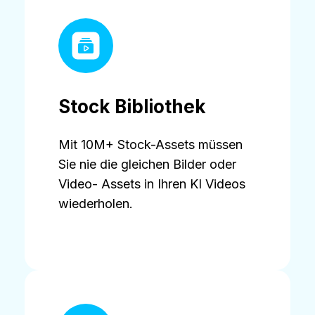
Stock Bibliothek
Mit 10M+ Stock-Assets müssen
Sie nie die gleichen Bilder oder
Video- Assets in Ihren KI Videos
wiederholen.