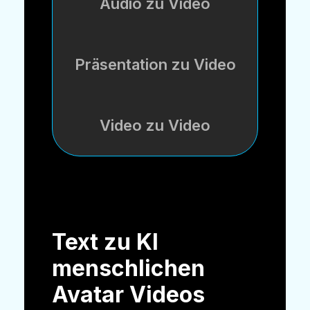
Audio zu Video
Präsentation zu Video
Video zu Video
Text zu KI
menschlichen
Avatar Videos