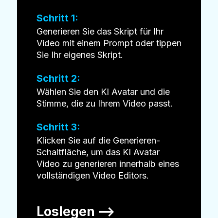
Schritt 1:
Generieren Sie das Skript für Ihr
Video mit einem Prompt oder tippen
Sie Ihr eigenes Skript.
Schritt 2:
Wählen Sie den KI Avatar und die
Stimme, die zu Ihrem Video passt.
Schritt 3:
Klicken Sie auf die Generieren-
Schaltfläche, um das KI Avatar
Video zu generieren innerhalb eines
vollständigen Video Editors.
Loslegen —>