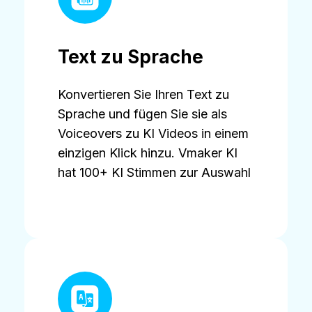
Text zu Sprache
Konvertieren Sie Ihren Text zu
Sprache und fügen Sie sie als
Voiceovers zu KI Videos in einem
einzigen Klick hinzu. Vmaker KI
hat 100+ KI Stimmen zur Auswahl