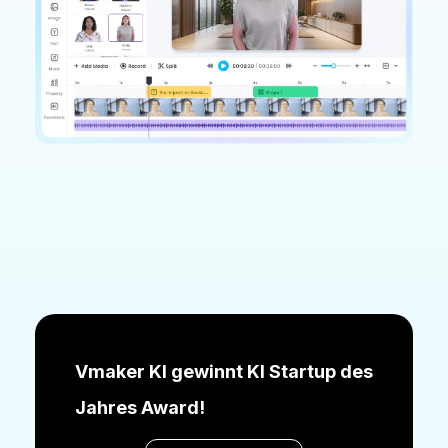
Vmaker KI gewinnt KI Startup des
Jahres Award!