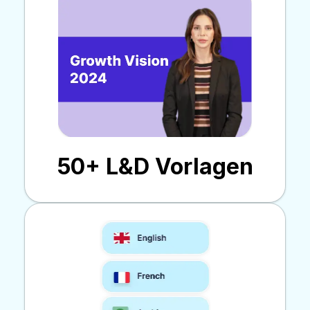
50+ L&D Vorlagen