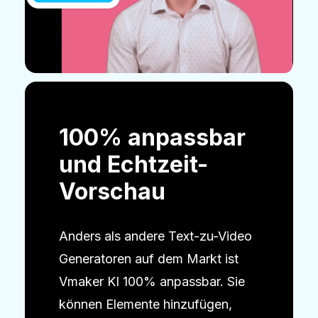
100% anpassbar
und Echtzeit-
Vorschau
Anders als andere Text-zu-Video
Generatoren auf dem Markt ist
Vmaker KI 100% anpassbar. Sie
können Elemente hinzufügen,