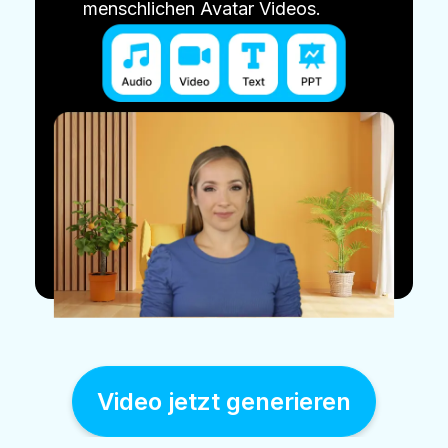
menschlichen Avatar Videos.
Video jetzt generieren