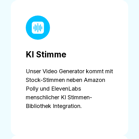
KI Stimme
Unser Video Generator kommt mit
Stock-Stimmen neben Amazon
Polly und ElevenLabs
menschlicher KI Stimmen-
Bibliothek Integration.