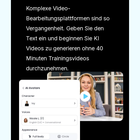
Komplexe Video-
Bearbeitungsplattformen sind so
Vergangenheit. Geben Sie den
Text ein und beginnen Sie KI
Videos zu generieren ohne 40
Minuten Trainingsvideos
durchzunehmen.