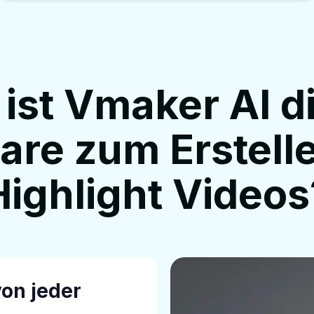
st Vmaker AI d
are zum Erstell
Highlight Videos
von jeder