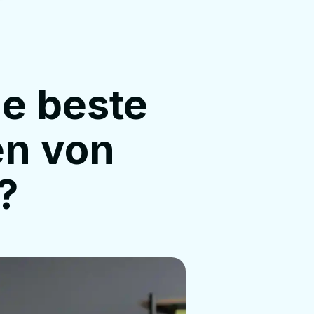
ie beste
en von
?