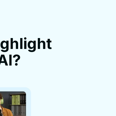
ighlight
AI?