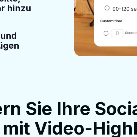
hr hinzu
 und
ügen
rn Sie Ihre Soci
 mit Video-High