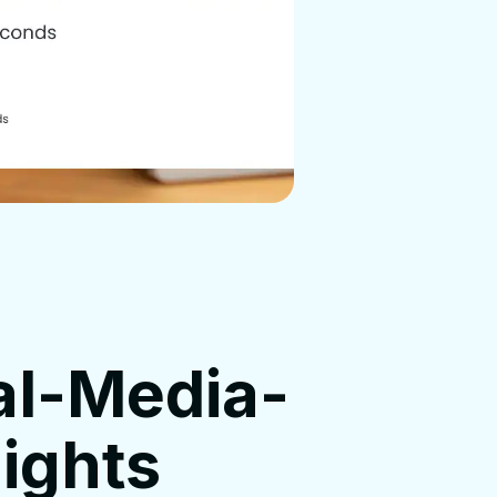
al-Media-
lights