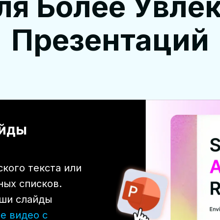
ля Более Увле
Презентаций
айды
кого текста или
ых списков.
аши слайды
е видео с