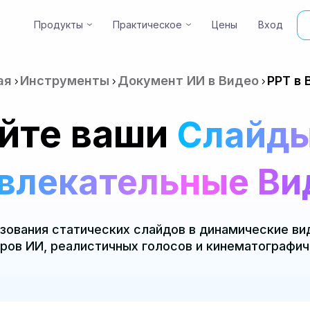
Продукты
Практическое
Цены
Вход
Create high-quali
ая
Инструменты
Документ ИИ в Видео
PPT в 
йте ваши
Слайды
Увлекательные Ви
ования статических слайдов в динамические в
ров ИИ, реалистичных голосов и кинематографич