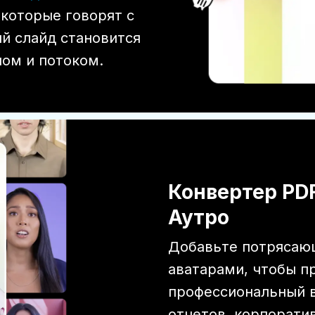
 которые говорят с
й слайд становится
ном и потоком.
Конвертер PDF
Аутро
Добавьте потрясающ
аватарами, чтобы п
профессиональный в
отчетов, корпорати