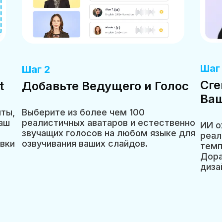
Шаг
Шаг 2
Сге
t
Добавьте Ведущего и Голос
Ва
ты,
Выберите из более чем 100
ваш
реалистичных аватаров и естественно
ИИ о
звучащих голосов на любом языке для
реал
вки
озвучивания ваших слайдов.
темп
Дора
диза