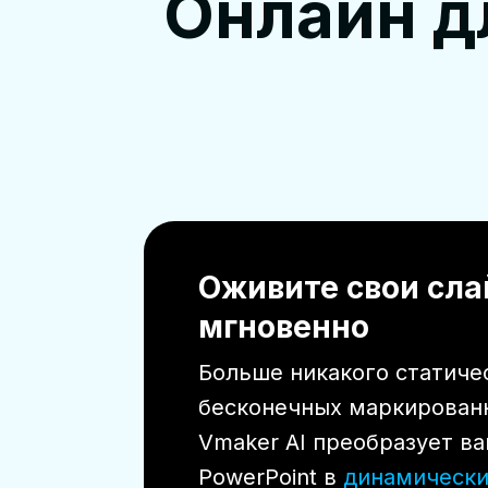
Онлайн д
Оживите свои сл
мгновенно
Больше никакого статичес
бесконечных маркированн
Vmaker AI преобразует в
PowerPoint в
динамически