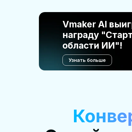
Vmaker AI выи
награду "Старт
области ИИ"!
Узнать больше
Конве