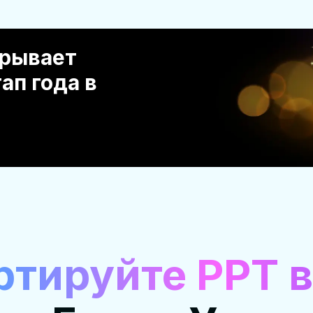
грывает
ап года в
ртируйте PPT в