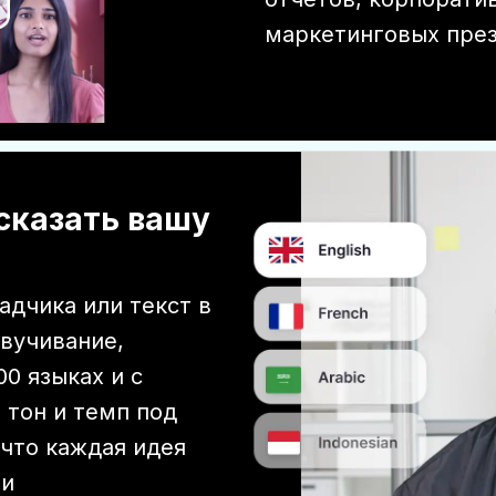
маркетинговых през
сказать вашу
адчика или текст в
звучивание,
00 языках и с
 тон и темп под
 что каждая идея
 и