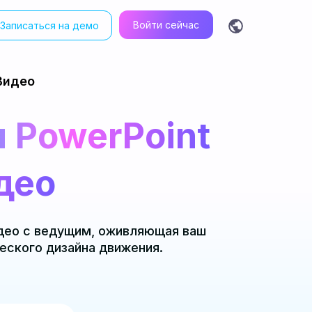
Войти сейчас
Записаться на демо
ty AI avatar videos for free in one click
Видео
 PowerPoint
део
идео с ведущим, оживляющая ваш
еского дизайна движения.