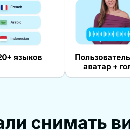
20+ языков
Пользовател
аватар + го
али снимать в