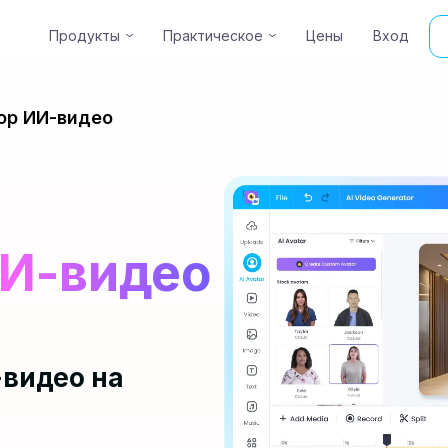
Продукты
Практическое
Цены
Вход
Create high-quali
ор ИИ-видео
ИИ-видео
видео на