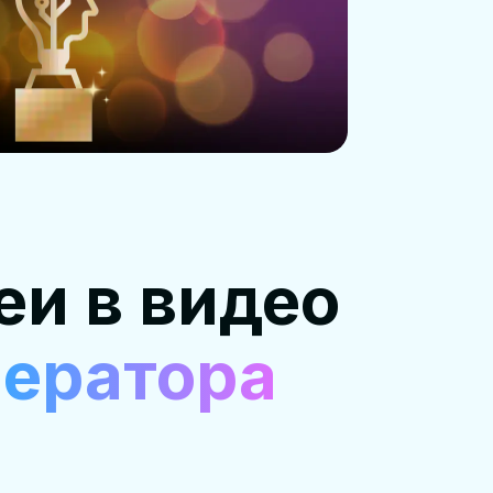
еи в видео
нератора