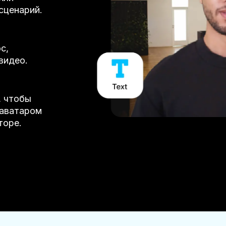
сценарий.
с,
видео.
, чтобы
-аватаром
торе.