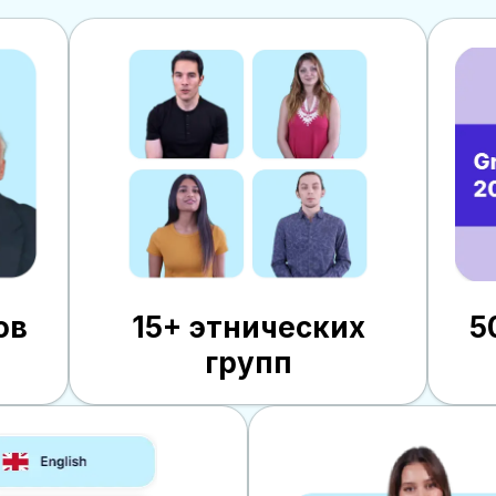
ов
15+ этнических
5
групп