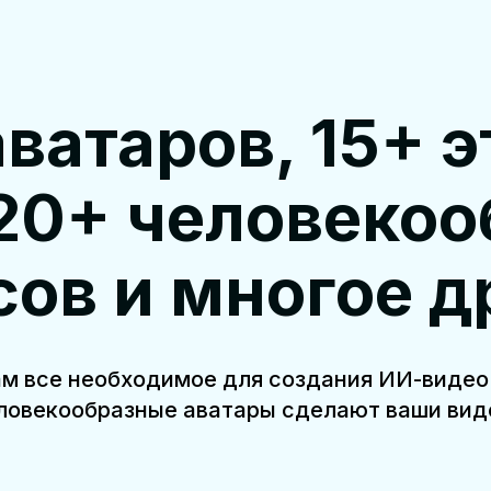
ватаров, 15+ 
120+ человеко
сов и многое д
ам все необходимое для создания ИИ-видео.
еловекообразные аватары сделают ваши ви