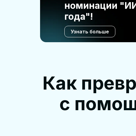
номинации "ИИ
года"!
Узнать больше
Как превр
с помо