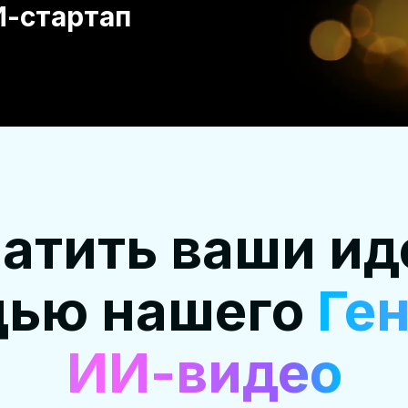
-стартап
атить ваши ид
щью нашего
Ге
ИИ-видео