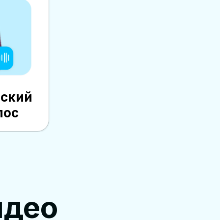
ьский
лос
идео