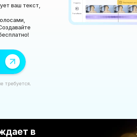
ует ваш текст,
голосами,
 Создавайте
бесплатно!
е требуется.
ждает в