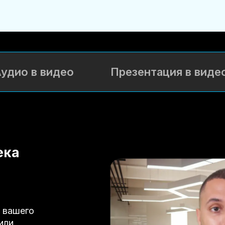
удио в видео
Презентация в виде
ека
 вашего
или