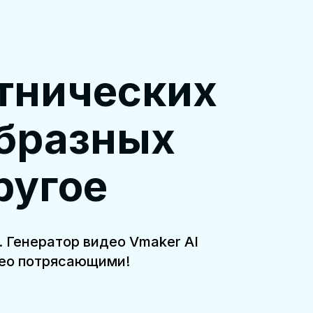
этнических
образных
ругое
 Генератор видео Vmaker AI
део потрясающими!