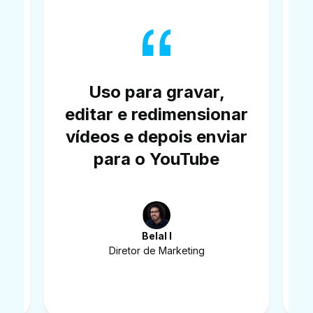
O Vmaker AI me ajuda
a criar, editar e
ar
compartilhar meus
ar
vídeos em qualquer
lugar
Harmanpreet K
Marketing