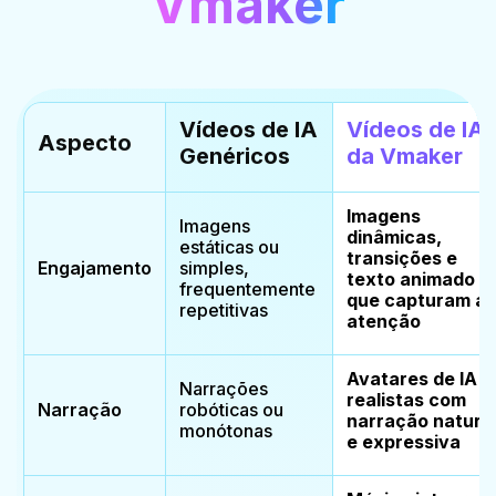
Vmaker
Vídeos de IA
Vídeos de IA
Aspecto
Genéricos
da Vmaker
Imagens
Imagens
dinâmicas,
estáticas ou
transições e
Engajamento
simples,
texto animado
frequentemente
que capturam a
repetitivas
atenção
Avatares de IA
Narrações
realistas com
Narração
robóticas ou
narração natura
monótonas
e expressiva