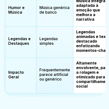
Música integrad
adaptada à
Humor e
Música genérica
emoção que
Música
de banco
melhora a
narrativa
Legendas
animadas e text
Legendas e
Legendas
destacado
Destaques
simples
enfatizando
momentos-chav
Altamente
envolvente, par
Frequentemente
Impacto
a rolagem e
parece artificial
Geral
otimizado para
ou genérico
compartilhamen
social