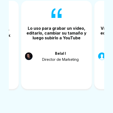
Lo uso para grabar un video,
Vmake
bir y
editarlo, cambiar su tamaño y
editar
dad 4k
luego subirlo a YouTube
J
Belal I
ting
Director de Marketing