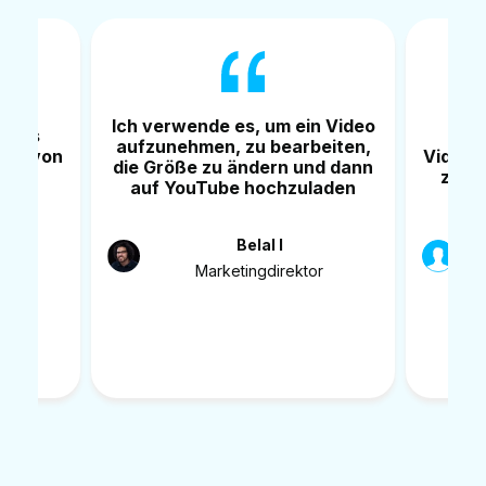
Ich verwende es, um ein Video
t das
Vmak
aufzunehmen, zu bearbeiten,
ten von
Videos 
die Größe zu ändern und dann
tät
zu be
auf YouTube hochzuladen
J
Belal I
er
Marketingdirektor