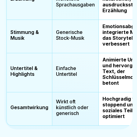
Sprachausgaben
ausdruckssta
Erzählung
Emotionsabg
Stimmung &
Generische
integrierte Mu
Musik
Stock-Musik
das Storytelli
verbessert
Animierte Unte
und hervorge
Untertitel &
Einfache
Text, der
Highlights
Untertitel
Schlüsselmo
betont
Hochgradig fe
Wirkt oft
stoppend und 
Gesamtwirkung
künstlich oder
soziales Teile
generisch
optimiert