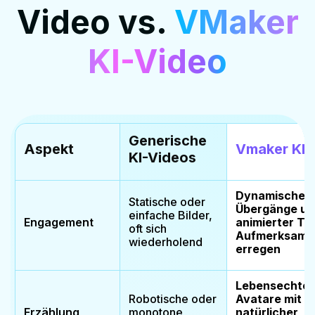
Video vs.
VMaker
KI-Video
Generische
Aspekt
Vmaker KI-
KI-Videos
Dynamische Bi
Statische oder
Übergänge un
einfache Bilder,
Engagement
animierter Tex
oft sich
Aufmerksamk
wiederholend
erregen
Lebensechte 
Robotische oder
Avatare mit
Erzählung
monotone
natürlicher,