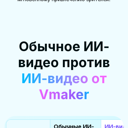
Обычное ИИ-
видео против
ИИ-видео от
Vmaker
Обычные ИИ-
ИИ-вид