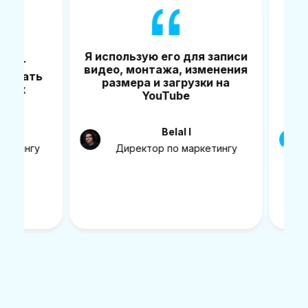
Я использую его для записи
яет
Vma
видео, монтажа, изменения
овать
созд
размера и загрузки на
 4k
дели
YouTube
J
Belal I
тингу
Директор по маркетингу