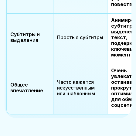
повество
Анимиро
субтитры
выделен
Субтитры и
Простые субтитры
текст,
выделения
подчерк
ключевы
моменты
Очень
увлекате
Часто кажется
останавл
Общее
искусственным
прокрутк
впечатление
или шаблонным
оптимизи
для обме
соцсетях