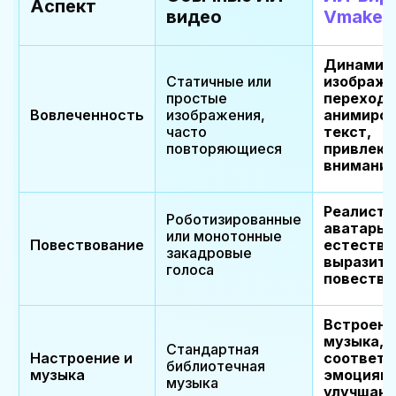
Аспект
видео
Vmaker
Динамич
Статичные или
изображе
простые
переходы
Вовлеченность
изображения,
анимиро
часто
текст,
повторяющиеся
привлек
внимани
Реалисти
Роботизированные
аватары 
или монотонные
Повествование
естестве
закадровые
выразит
голоса
повество
Встроенн
музыка,
Стандартная
Настроение и
соответ
библиотечная
музыка
эмоциям,
музыка
улучшаю