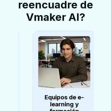
reencuadre de
Vmaker AI?
Equipos de e-
al
learning y