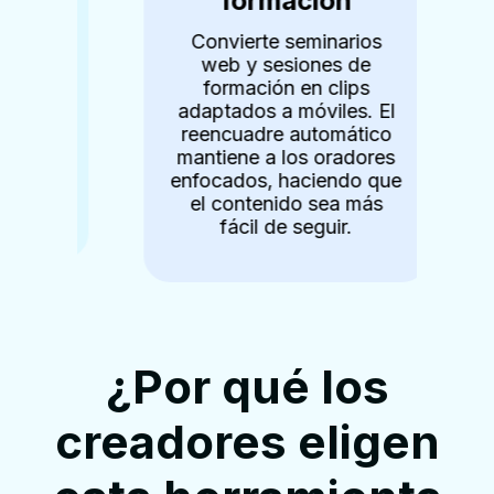
formación
es
Convierte seminarios
c
web y sesiones de
co
n
formación en clips
adaptados a móviles. El
ido
reencuadre automático
mantiene a los oradores
r
jo
enfocados, haciendo que
t
.
el contenido sea más
l
fácil de seguir.
¿Por qué los
creadores eligen