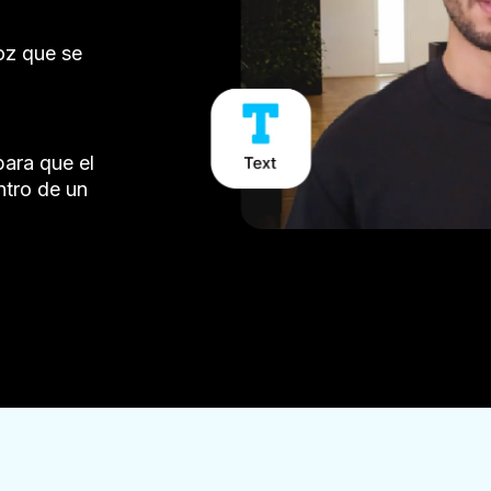
voz que se
para que el
ntro de un