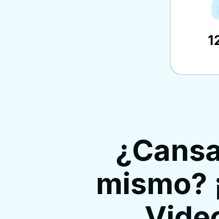
1
¿Cansa
mismo? 
Vide