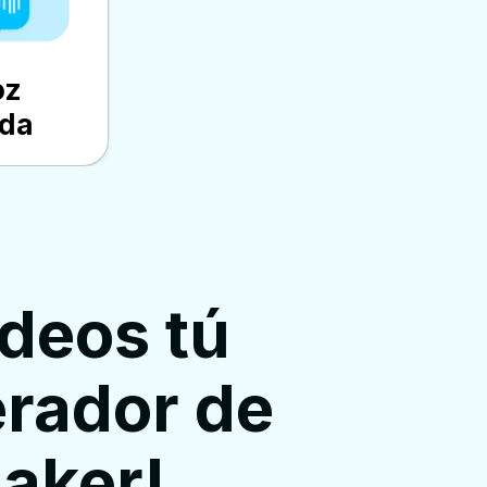
oz
ada
deos tú
rador de
aker!