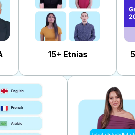
A
15+ Etnias
5