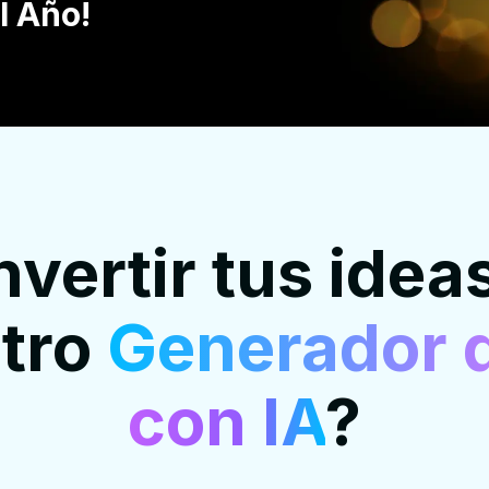
l Año!
ertir tus idea
tro
Generador 
con IA
?