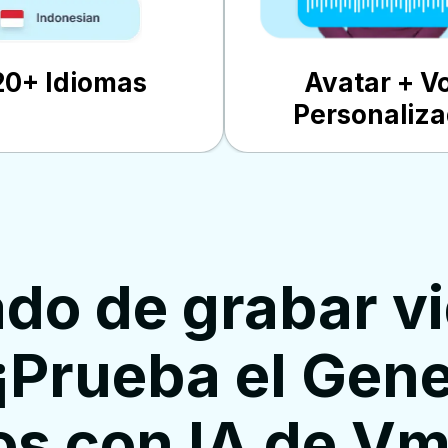
20+ Idiomas
Avatar + V
Personaliz
do de grabar vi
¡Prueba el Gene
os con IA de Vm