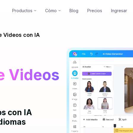
Productos
Cómo
Blog
Precios
Ingresar
Create high-quality 
 Videos con IA
e Videos
os con IA
idiomas