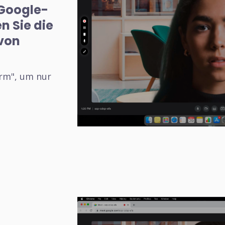
Google-
n Sie die
von
irm", um nur