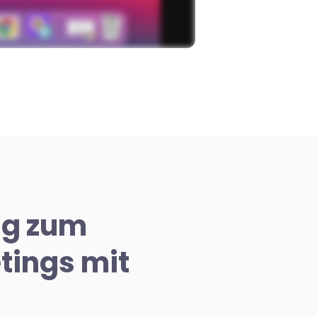
ng zum
tings mit