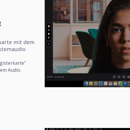
t
rkarte mit dem
stemaudio
gisterkarte"
nem Audio.